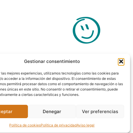
nemos fácil,
Gestionar consentimiento
 lo que necesitas
 las mejores experiencias, utilizamos tecnologías como las cookies para
o acceder a la información del dispositivo. El consentimiento de estas
 nos permitirá procesar datos como el comportamiento de navegación o las
ones únicas en este sitio. No consentir o retirar el consentimiento, puede
idad: 1 persona
tivamente a ciertas características y funciones.
o: entre 9m2 y 12m2
Individual
ceptar
Denegar
Ver preferencias
n
acondicionado y calefacción
Política de cookies
Política de privacidad
Aviso legal