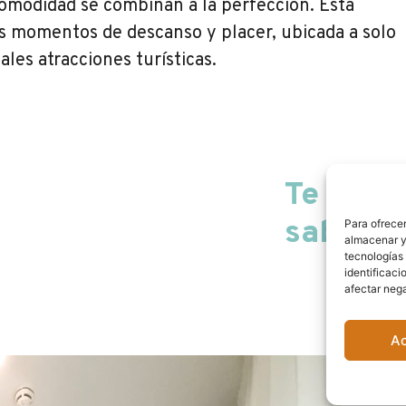
comodidad se combinan a la perfección. Esta
us momentos de descanso y placer, ubicada a solo
ales atracciones turísticas.
Te lo po
sabemos
Para ofrecer
almacenar y/
tecnologías
identificaci
Capac
afectar nega
Tamañ
Cama 
A
Balcó
Aire 